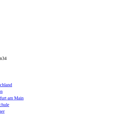
on34
chland
en
furt am Main
chule
her