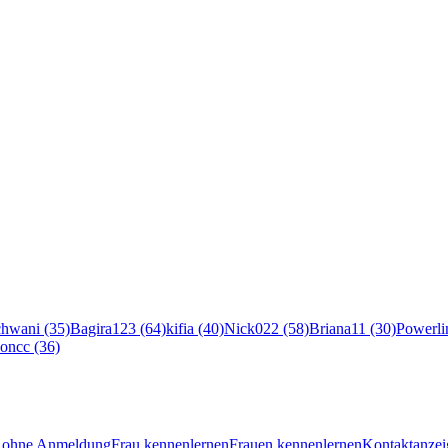
hwani (35)
Bagira123 (64)
kifia (40)
Nick022 (58)
Briana11 (30)
Powerli
oncc (36)
en ohne Anmeldung
Frau kennenlernen
Frauen kennenlernen
Kontaktanzei