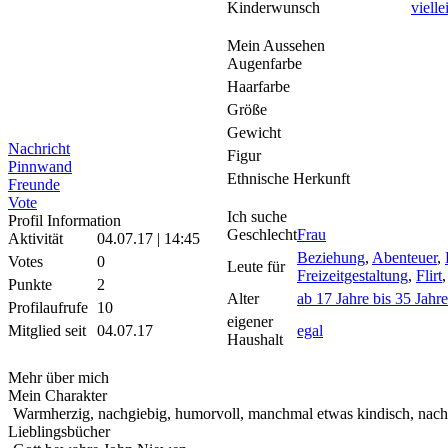
Kinderwunsch
vielle
Mein Aussehen
Augenfarbe
Haarfarbe
Größe
Gewicht
Nachricht
Figur
Pinnwand
Ethnische Herkunft
Freunde
Vote
Ich suche
Profil Information
Geschlecht
Frau
Aktivität
04.07.17 | 14:45
Beziehung
,
Abenteuer
,
Votes
0
Leute für
Freizeitgestaltung
,
Flirt
Punkte
2
Alter
ab 17 Jahre bis 35 Jahre
Profilaufrufe
10
eigener
Mitglied seit
04.07.17
egal
Haushalt
Mehr über mich
Mein Charakter
Warmherzig, nachgiebig, humorvoll, manchmal etwas kindisch, nach
Lieblingsbücher