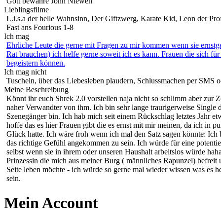
Gott bewahre John Niewen
Lieblingsfilme
L.i.s.a der helle Wahnsinn, Der Giftzwerg, Karate Kid, Leon der Pro
Fast ans Fourious 1-8
Ich mag
Ehrliche Leute die gerne mit Fragen zu mir kommen wenn sie ernstg
Rat brauchen) ich helfe gerne soweit ich es kann. Frauen die sich fü
begeistern können.
Ich mag nicht
Tuscheln, über das Liebesleben plaudern, Schlussmachen per SMS o
Meine Beschreibung
Könnt ihr euch Shrek 2.0 vorstellen naja nicht so schlimm aber zur Z
naher Verwandter von ihm. Ich bin sehr lange traurigerweise Single 
Szenegänger bin. Ich hab mich seit einem Rückschlag letztes Jahr e
hoffe das es hier Frauen gibt die es ernst mit mir meinen, da ich in p
Glück hatte. Ich wäre froh wenn ich mal den Satz sagen könnte: Ich 
das richtige Gefühl angekommen zu sein. Ich würde für eine potentiel
selbst wenn sie in ihrem oder unseren Haushalt arbeitslos würde haha
Prinzessin die mich aus meiner Burg ( männliches Rapunzel) befreit
Seite leben möchte - ich würde so gerne mal wieder wissen was es hei
sein.
Mein Account