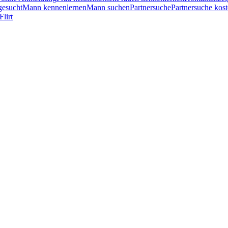
esucht
Mann kennenlernen
Mann suchen
Partnersuche
Partnersuche kost
Flirt