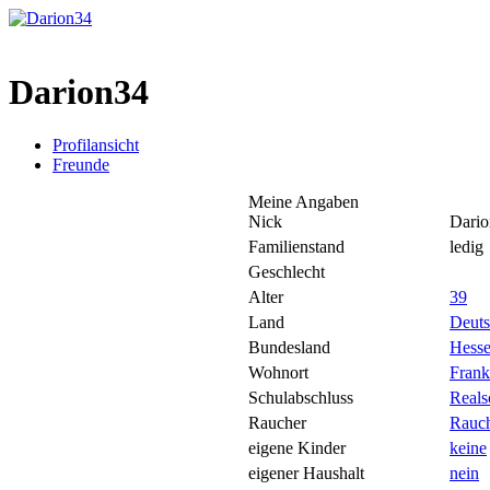
Darion34
Profilansicht
Freunde
Meine Angaben
Nick
Dari
Familienstand
ledig
Geschlecht
Alter
39
Land
Deuts
Bundesland
Hess
Wohnort
Frank
Schulabschluss
Reals
Raucher
Rauc
eigene Kinder
keine
eigener Haushalt
nein