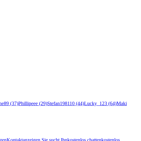
ne89 (37)
Phillipeee (29)
Stefan198110 (44)
Lucky_123 (64)
Maki
gen
Kontaktanzeigen Sie sucht Ihn
kostenlos chatten
kostenlos