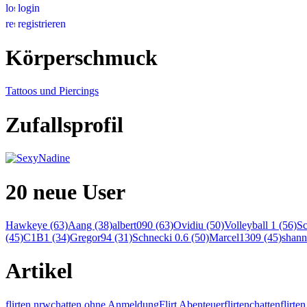
login
registrieren
Körperschmuck
Tattoos und Piercings
Zufallsprofil
20 neue User
Hawkeye (63)
Aang (38)
albert090 (63)
Ovidiu (50)
Volleyball 1 (56)
Sc
(45)
C1B1 (34)
Gregor94 (31)
Schnecki 0.6 (50)
Marcel1309 (45)
shann
Artikel
flirten nrw
chatten ohne Anmeldung
Flirt Abenteuer
flirten
chatten
flirt