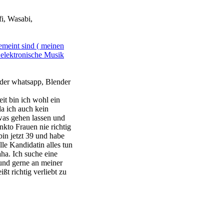
fi, Wasabi,
emeint sind ( meinen
r elektronische Musik
der whatsapp, Blender
eit bin ich wohl ein
da ich auch kein
twas gehen lassen und
unkto Frauen nie richtig
bin jetzt 39 und habe
le Kandidatin alles tun
ha. Ich suche eine
 und gerne an meiner
ßt richtig verliebt zu