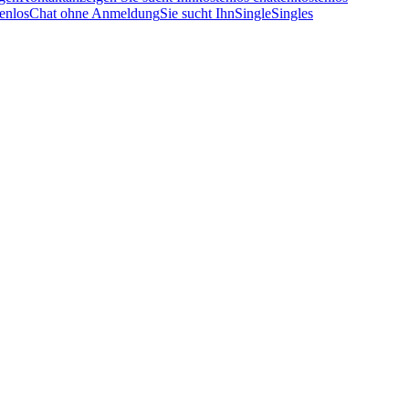
enlos
Chat ohne Anmeldung
Sie sucht Ihn
Single
Singles