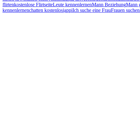
flirten
kostenlose Flirtseite
Leute kennenlernen
Mann Beziehung
Mann g
kennenlernen
chatten kostenlos
jappi
Ich suche eine Frau
Frauen suchen