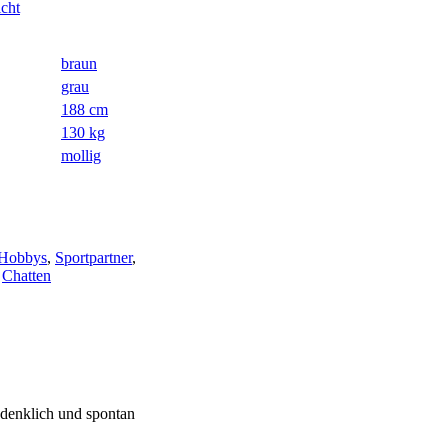
icht
braun
grau
188 cm
130 kg
mollig
Hobbys
,
Sportpartner
,
,
Chatten
denklich und spontan