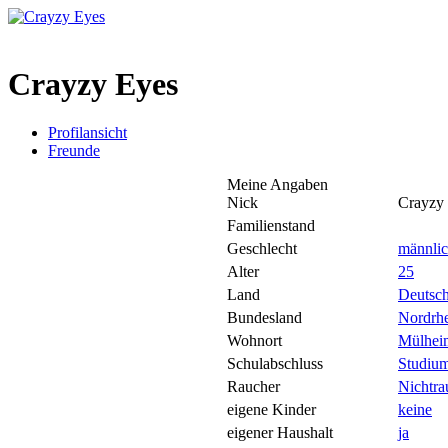
Crayzy Eyes
Profilansicht
Freunde
Meine Angaben
Nick
Crayzy
Familienstand
Geschlecht
männli
Alter
25
Land
Deutsc
Bundesland
Nordrhe
Wohnort
Mülhei
Schulabschluss
Studiu
Raucher
Nichtra
eigene Kinder
keine
eigener Haushalt
ja