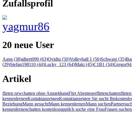
Zufallsprofil
20 neue User
Aang (38)
albert090 (63)
Ovidiu (50)
Volleyball 1 (56)
Schwani (35)
Bag
(29)
Stefan198110 (44)
Lucky_123 (64)
Maki (45)
C1B1 (34)
Gregor94 
Artikel
flirten nrw
chatten ohne Anmeldung
Flirt Abenteuer
flirten
chatten
flirt
kennenlernen
Kontaktanzeigen
Kontaktanzeigen Sie sucht Ihn
kostenlo
Beziehung
Mann gesucht
Mann kennenlernen
Mann suchen
Partnersuc
kennenlernen
chatten kostenlos
jappi
Ich suche eine Frau
Frauen suchen