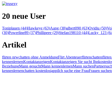
20 neue User
Toniplauen (44)
Hawkeye (63)
Aang (38)
albert090 (63)
Ovidiu (50)
Vol
(30)
Powerline89 (37)
Phillipeee (29)
Stefan198110 (44)
Lucky_123 (6
Artikel
flirten nrw
chatten ohne Anmeldung
Flirt Abenteuer
flirten
chatten
flirt
kennenlernen
Kontaktanzeigen
Kontaktanzeigen Sie sucht Ihn
kostenlo
Beziehung
Mann gesucht
Mann kennenlernen
Mann suchen
Partnersuc
kennenlernen
chatten kostenlos
jappi
Ich suche eine Frau
Frauen suchen