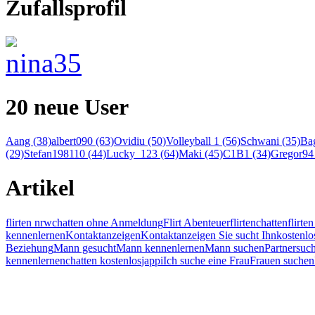
Zufallsprofil
20 neue User
Aang (38)
albert090 (63)
Ovidiu (50)
Volleyball 1 (56)
Schwani (35)
Bag
(29)
Stefan198110 (44)
Lucky_123 (64)
Maki (45)
C1B1 (34)
Gregor94 
Artikel
flirten nrw
chatten ohne Anmeldung
Flirt Abenteuer
flirten
chatten
flirt
kennenlernen
Kontaktanzeigen
Kontaktanzeigen Sie sucht Ihn
kostenlo
Beziehung
Mann gesucht
Mann kennenlernen
Mann suchen
Partnersuc
kennenlernen
chatten kostenlos
jappi
Ich suche eine Frau
Frauen suchen