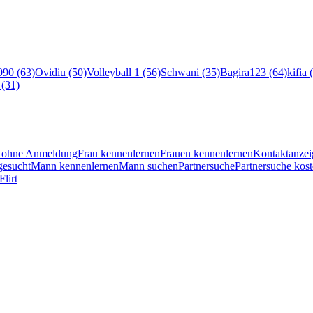
090 (63)
Ovidiu (50)
Volleyball 1 (56)
Schwani (35)
Bagira123 (64)
kifia 
(31)
en ohne Anmeldung
Frau kennenlernen
Frauen kennenlernen
Kontaktanzei
esucht
Mann kennenlernen
Mann suchen
Partnersuche
Partnersuche kost
Flirt