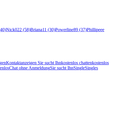
(40)
Nick022 (58)
Briana11 (30)
Powerline89 (37)
Phillipeee
gen
Kontaktanzeigen Sie sucht Ihn
kostenlos chatten
kostenlos
enlos
Chat ohne Anmeldung
Sie sucht Ihn
Single
Singles