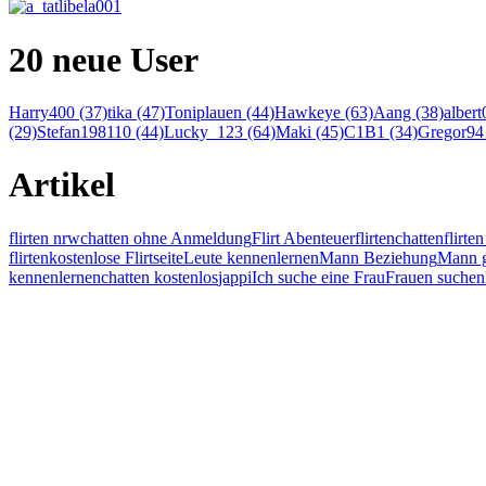
20 neue User
Harry400 (37)
tika (47)
Toniplauen (44)
Hawkeye (63)
Aang (38)
albert
(29)
Stefan198110 (44)
Lucky_123 (64)
Maki (45)
C1B1 (34)
Gregor94 
Artikel
flirten nrw
chatten ohne Anmeldung
Flirt Abenteuer
flirten
chatten
flirt
flirten
kostenlose Flirtseite
Leute kennenlernen
Mann Beziehung
Mann g
kennenlernen
chatten kostenlos
jappi
Ich suche eine Frau
Frauen suchen